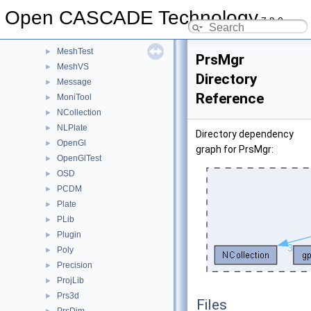
MAT2d
►
Open CASCADE Technology
7.9.0
math
►
Media
►
MeshTest
►
PrsMgr
MeshVS
►
Directory
Message
►
Reference
MoniTool
►
NCollection
►
NLPlate
►
Directory dependency
OpenGl
►
graph for PrsMgr:
OpenGlTest
►
OSD
►
PCDM
►
Plate
►
PLib
►
Plugin
►
Poly
►
Precision
►
ProjLib
►
Prs3d
►
Files