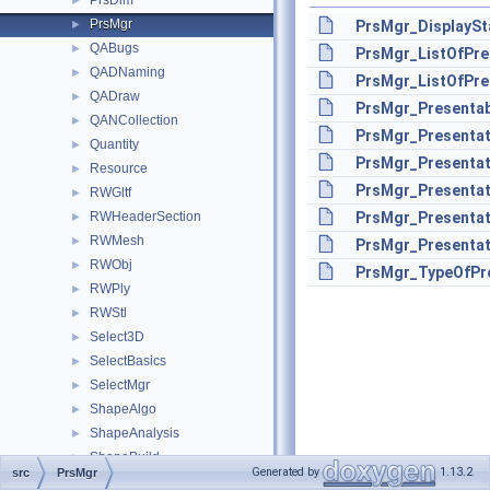
PrsDim
►
PrsMgr
►
PrsMgr_DisplaySt
QABugs
►
PrsMgr_ListOfPre
QADNaming
►
PrsMgr_ListOfPre
QADraw
►
PrsMgr_Presentab
QANCollection
►
PrsMgr_Presentat
Quantity
►
PrsMgr_Presentat
Resource
►
PrsMgr_Presentat
RWGltf
►
RWHeaderSection
PrsMgr_Presenta
►
RWMesh
►
PrsMgr_Presentat
RWObj
►
PrsMgr_TypeOfPre
RWPly
►
RWStl
►
Select3D
►
SelectBasics
►
SelectMgr
►
ShapeAlgo
►
ShapeAnalysis
►
ShapeBuild
►
Generated by
1.13.2
src
PrsMgr
ShapeConstruct
►