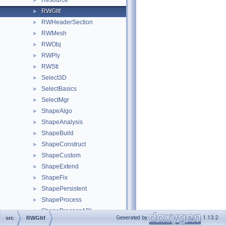
Resource
►
RWGltf
►
RWHeaderSection
►
RWMesh
►
RWObj
►
RWPly
►
RWStl
►
Select3D
►
SelectBasics
►
SelectMgr
►
ShapeAlgo
►
ShapeAnalysis
►
ShapeBuild
►
ShapeConstruct
►
ShapeCustom
►
ShapeExtend
►
ShapeFix
►
ShapePersistent
►
ShapeProcess
►
ShapeProcessAPI
►
Generated by
1.13.2
src
RWGltf
ShapeUpgrade
►