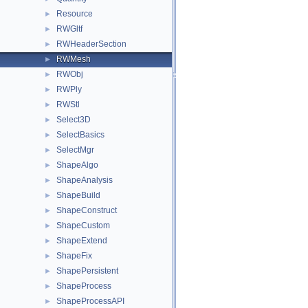
Resource
►
RWGltf
►
RWHeaderSection
►
RWMesh
►
RWObj
►
RWPly
►
RWStl
►
Select3D
►
SelectBasics
►
SelectMgr
►
ShapeAlgo
►
ShapeAnalysis
►
ShapeBuild
►
ShapeConstruct
►
ShapeCustom
►
ShapeExtend
►
ShapeFix
►
ShapePersistent
►
ShapeProcess
►
ShapeProcessAPI
►