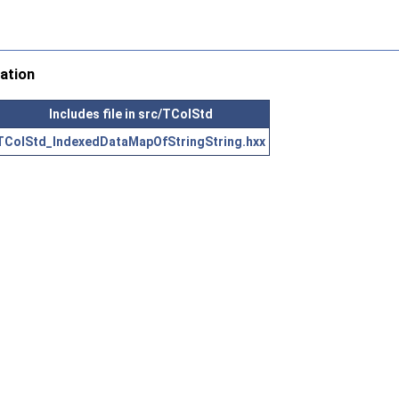
ation
Includes file in src/TColStd
TColStd_IndexedDataMapOfStringString.hxx