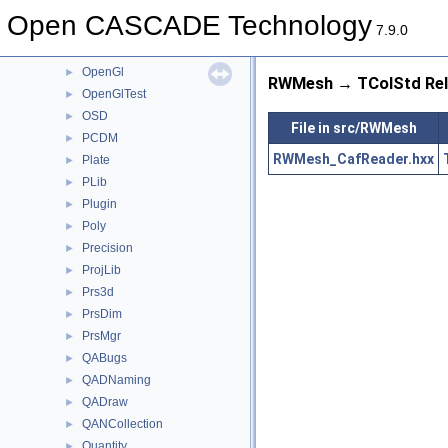
MoniTool
►
Open CASCADE Technology
NCollection
►
7.9.0
NLPlate
►
OpenGl
►
RWMesh → TColStd Rel
OpenGlTest
►
OSD
►
File in src/RWMesh
PCDM
►
RWMesh_CafReader.hxx
Plate
►
PLib
►
Plugin
►
Poly
►
Precision
►
ProjLib
►
Prs3d
►
PrsDim
►
PrsMgr
►
QABugs
►
QADNaming
►
QADraw
►
QANCollection
►
Quantity
►