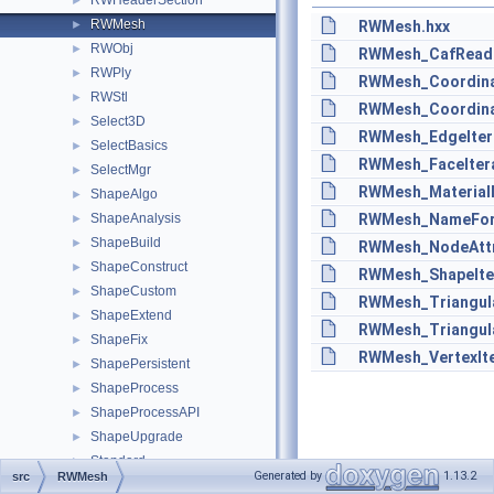
RWHeaderSection
►
RWMesh
►
RWMesh.hxx
RWObj
►
RWMesh_CafReade
RWPly
►
RWMesh_Coordina
RWStl
►
RWMesh_Coordina
Select3D
►
RWMesh_EdgeItera
SelectBasics
►
RWMesh_FaceItera
SelectMgr
►
RWMesh_Material
ShapeAlgo
►
ShapeAnalysis
RWMesh_NameFor
►
ShapeBuild
►
RWMesh_NodeAttr
ShapeConstruct
►
RWMesh_ShapeIter
ShapeCustom
►
RWMesh_Triangula
ShapeExtend
►
RWMesh_Triangula
ShapeFix
►
RWMesh_VertexIte
ShapePersistent
►
ShapeProcess
►
ShapeProcessAPI
►
ShapeUpgrade
►
Standard
►
Generated by
1.13.2
src
RWMesh
StdDrivers
►