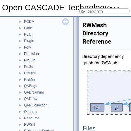
OpenGl
►
Open CASCADE Technology
7.9.0
OpenGlTest
►
OSD
►
PCDM
►
RWMesh
Plate
►
Directory
PLib
►
Reference
Plugin
►
Poly
►
Precision
►
Directory dependency
ProjLib
►
graph for RWMesh:
Prs3d
►
PrsDim
►
PrsMgr
►
QABugs
►
QADNaming
►
QADraw
►
QANCollection
►
Quantity
►
Resource
►
RWGltf
►
Files