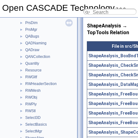
Precision
►
Open CASCADE Technology
7.9.0
ProjLib
►
Prs3d
►
PrsDim
►
ShapeAnalysis →
PrsMgr
►
TopTools Relation
QABugs
►
QADNaming
►
File in src/
QADraw
►
ShapeAnalysis_BoxBndT
QANCollection
►
Quantity
►
ShapeAnalysis_CheckSm
Resource
►
ShapeAnalysis_CheckSm
RWGltf
►
RWHeaderSection
ShapeAnalysis_DataMap
►
RWMesh
►
ShapeAnalysis_FreeBou
RWObj
►
ShapeAnalysis_FreeBou
RWPly
►
RWStl
►
ShapeAnalysis_FreeBou
Select3D
►
ShapeAnalysis_FreeBou
SelectBasics
►
SelectMgr
►
ShapeAnalysis_ShapeCo