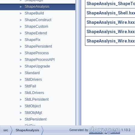
ShapeAlgo
►
ShapeAnalysis_ShapeTo
ShapeAnalysis
►
ShapeAnalysis_Shell.hx
ShapeBuild
►
ShapeConstruct
►
ShapeAnalysis_Wire.hxx
ShapeCustom
►
ShapeAnalysis_Wire.hxx
ShapeExtend
►
ShapeFix
►
ShapeAnalysis_Wire.hxx
ShapePersistent
►
ShapeProcess
►
ShapeProcessAPI
►
ShapeUpgrade
►
Standard
►
StdDrivers
►
StdFail
►
StdLDrivers
►
StdLPersistent
►
StdObject
►
StdObjMgt
►
StdPersistent
►
StdPrs
►
Generated by
1.13.2
src
ShapeAnalysis
StdSelect
►