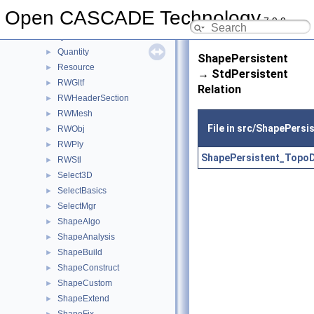
QADNaming
►
Open CASCADE Technology
7.9.0
QADraw
►
QANCollection
►
Quantity
►
ShapePersistent
Resource
►
→ StdPersistent
RWGltf
►
Relation
RWHeaderSection
►
RWMesh
►
File in src/ShapePersi
RWObj
►
RWPly
►
ShapePersistent_TopoD
RWStl
►
Select3D
►
SelectBasics
►
SelectMgr
►
ShapeAlgo
►
ShapeAnalysis
►
ShapeBuild
►
ShapeConstruct
►
ShapeCustom
►
ShapeExtend
►