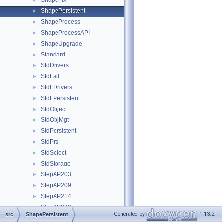
ShapeFix
►
ShapePersistent
►
ShapeProcess
►
ShapeProcessAPI
►
ShapeUpgrade
►
Standard
►
StdDrivers
►
StdFail
►
StdLDrivers
►
StdLPersistent
►
StdObject
►
StdObjMgt
►
StdPersistent
►
StdPrs
►
StdSelect
►
StdStorage
►
StepAP203
►
StepAP209
►
StepAP214
►
StepAP242
►
Generated by
1.13.2
src
ShapePersistent
StepBasic
►