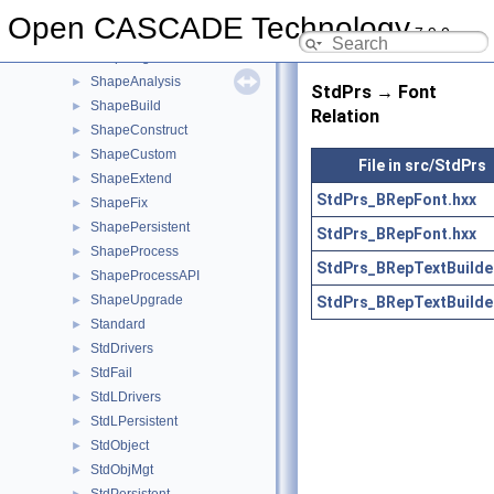
SelectBasics
►
Open CASCADE Technology
7.9.0
SelectMgr
►
ShapeAlgo
►
ShapeAnalysis
►
StdPrs → Font
ShapeBuild
►
Relation
ShapeConstruct
►
ShapeCustom
►
File in src/StdPrs
ShapeExtend
►
StdPrs_BRepFont.hxx
ShapeFix
►
ShapePersistent
►
StdPrs_BRepFont.hxx
ShapeProcess
►
StdPrs_BRepTextBuilde
ShapeProcessAPI
►
ShapeUpgrade
StdPrs_BRepTextBuilde
►
Standard
►
StdDrivers
►
StdFail
►
StdLDrivers
►
StdLPersistent
►
StdObject
►
StdObjMgt
►