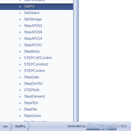
StdPersistent
►
StdPrs
►
StdSelect
►
StdStorage
►
StepAP203
►
StepAP209
►
StepAP214
►
StepAP242
►
StepBasic
►
STEPCAFControl
►
STEPConstruct
►
STEPControl
►
StepData
►
StepDimTol
►
STEPEdit
►
StepElement
►
StepFEA
►
StepFile
►
StepGeom
►
StepKinematics
►
Generated by
1.13.2
src
StdPrs
StepRepr
►