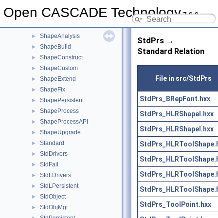
SelectBasics
►
Open CASCADE Technology
7.9.0
SelectMgr
►
ShapeAlgo
►
ShapeAnalysis
►
StdPrs →
ShapeBuild
►
Standard Relation
ShapeConstruct
►
ShapeCustom
►
File in src/StdPrs
ShapeExtend
►
ShapeFix
►
StdPrs_BRepFont.hxx
ShapePersistent
►
ShapeProcess
►
StdPrs_HLRShapeI.hxx
ShapeProcessAPI
►
StdPrs_HLRShapeI.hxx
ShapeUpgrade
►
Standard
StdPrs_HLRToolShape.
►
StdDrivers
►
StdPrs_HLRToolShape.
StdFail
►
StdPrs_HLRToolShape.
StdLDrivers
►
StdLPersistent
►
StdPrs_HLRToolShape.
StdObject
►
StdPrs_ToolPoint.hxx
StdObjMgt
►