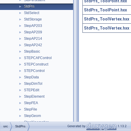
StdPersistent
►
StdPrs_ToolPoint.hxx
StdPrs
►
StdPrs_ToolPoint.hxx
StdSelect
►
StdPrs_ToolVertex.hxx
StdStorage
►
StepAP203
►
StdPrs_ToolVertex.hxx
StepAP209
►
StepAP214
►
StepAP242
►
StepBasic
►
STEPCAFControl
►
STEPConstruct
►
STEPControl
►
StepData
►
StepDimTol
►
STEPEdit
►
StepElement
►
StepFEA
►
StepFile
►
StepGeom
►
StepKinematics
►
Generated by
1.13.2
src
StdPrs
StepRepr
►