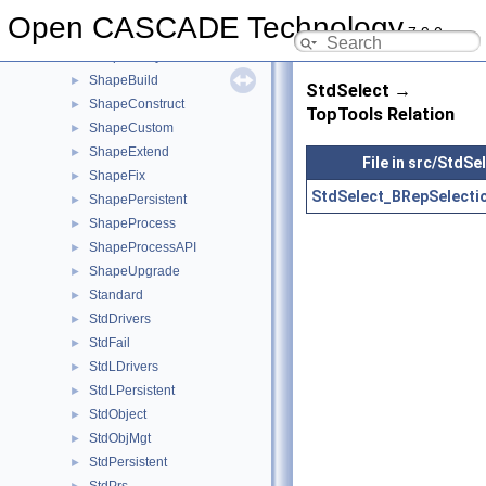
SelectMgr
►
Open CASCADE Technology
7.9.0
ShapeAlgo
►
ShapeAnalysis
►
ShapeBuild
►
StdSelect →
ShapeConstruct
►
TopTools Relation
ShapeCustom
►
ShapeExtend
►
File in src/StdSe
ShapeFix
►
StdSelect_BRepSelecti
ShapePersistent
►
ShapeProcess
►
ShapeProcessAPI
►
ShapeUpgrade
►
Standard
►
StdDrivers
►
StdFail
►
StdLDrivers
►
StdLPersistent
►
StdObject
►
StdObjMgt
►
StdPersistent
►