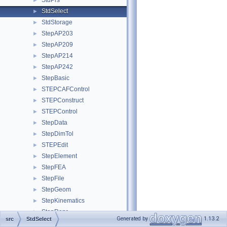
StdPrs
►
StdSelect
►
StdStorage
►
StepAP203
►
StepAP209
►
StepAP214
►
StepAP242
►
StepBasic
►
STEPCAFControl
►
STEPConstruct
►
STEPControl
►
StepData
►
StepDimTol
►
STEPEdit
►
StepElement
►
StepFEA
►
StepFile
►
StepGeom
►
StepKinematics
►
StepRepr
►
Generated by
1.13.2
src
StdSelect
StepSelect
►