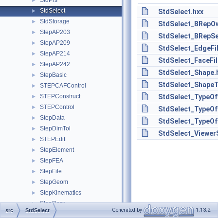
StdPrs
►
StdSelect
►
StdSelect.hxx
StdStorage
►
StdSelect_BRepOw
StepAP203
►
StdSelect_BRepSe
StepAP209
►
StdSelect_EdgeFil
StepAP214
►
StdSelect_FaceFil
StepAP242
►
StdSelect_Shape.
StepBasic
►
StdSelect_ShapeTy
STEPCAFControl
►
STEPConstruct
StdSelect_TypeOf
►
STEPControl
►
StdSelect_TypeOf
StepData
►
StdSelect_TypeOf
StepDimTol
►
StdSelect_Viewer
STEPEdit
►
StepElement
►
StepFEA
►
StepFile
►
StepGeom
►
StepKinematics
►
StepRepr
►
Generated by
1.13.2
src
StdSelect
StepSelect
►