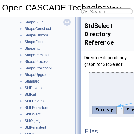
SelectMgr
►
Open CASCADE Technology
7.9.0
ShapeAlgo
►
ShapeAnalysis
►
ShapeBuild
►
StdSelect
ShapeConstruct
►
Directory
ShapeCustom
►
Reference
ShapeExtend
►
ShapeFix
►
ShapePersistent
►
Directory dependency
ShapeProcess
►
graph for StdSelect:
ShapeProcessAPI
►
ShapeUpgrade
►
Standard
►
StdDrivers
►
StdFail
►
StdLDrivers
►
StdLPersistent
►
StdObject
►
StdObjMgt
►
StdPersistent
►
Files