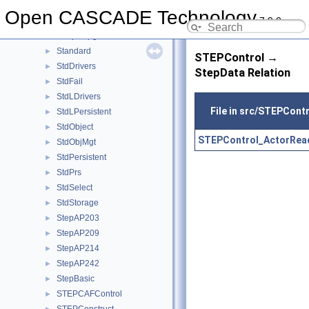
ShapeProcess
►
Open CASCADE Technology
7.9.0
ShapeProcessAPI
►
ShapeUpgrade
►
Standard
►
STEPControl →
StdDrivers
►
StepData Relation
StdFail
►
StdLDrivers
►
File in src/STEPCont
StdLPersistent
►
StdObject
►
STEPControl_ActorRea
StdObjMgt
►
StdPersistent
►
StdPrs
►
StdSelect
►
StdStorage
►
StepAP203
►
StepAP209
►
StepAP214
►
StepAP242
►
StepBasic
►
STEPCAFControl
►