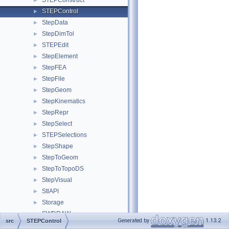
STEPConstruct
►
STEPControl
►
StepData
►
StepDimTol
►
STEPEdit
►
StepElement
►
StepFEA
►
StepFile
►
StepGeom
►
StepKinematics
►
StepRepr
►
StepSelect
►
STEPSelections
►
StepShape
►
StepToGeom
►
StepToTopoDS
►
StepVisual
►
StlAPI
►
Storage
►
SWDRAW
►
Generated by
1.13.2
src
STEPControl
Sweep
►