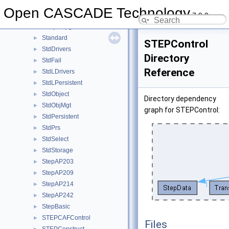
ShapeProcess
►
Open CASCADE Technology
7.9.0
ShapeProcessAPI
►
ShapeUpgrade
►
Standard
►
STEPControl
StdDrivers
►
Directory
StdFail
►
Reference
StdLDrivers
►
StdLPersistent
►
StdObject
►
Directory dependency
StdObjMgt
►
graph for STEPControl:
StdPersistent
►
StdPrs
►
StdSelect
►
StdStorage
►
StepAP203
►
StepAP209
►
StepAP214
►
StepAP242
►
StepBasic
►
STEPCAFControl
►
Files