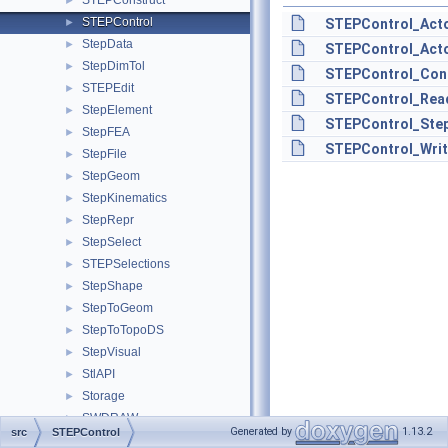
STEPConstruct
►
STEPControl
►
STEPControl_Act
StepData
►
STEPControl_Acto
StepDimTol
►
STEPControl_Cont
STEPEdit
►
STEPControl_Read
StepElement
►
STEPControl_Ste
StepFEA
►
STEPControl_Writ
StepFile
►
StepGeom
►
StepKinematics
►
StepRepr
►
StepSelect
►
STEPSelections
►
StepShape
►
StepToGeom
►
StepToTopoDS
►
StepVisual
►
StlAPI
►
Storage
►
SWDRAW
►
Generated by
1.13.2
src
STEPControl
Sweep
►