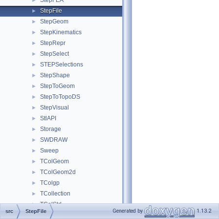
StepFEA
►
StepFile
►
StepGeom
►
StepKinematics
►
StepRepr
►
StepSelect
►
STEPSelections
►
StepShape
►
StepToGeom
►
StepToTopoDS
►
StepVisual
►
StlAPI
►
Storage
►
SWDRAW
►
Sweep
►
TColGeom
►
TColGeom2d
►
TColgp
►
TCollection
►
TColStd
►
Generated by
1.13.2
src
StepFile
TDataStd
►