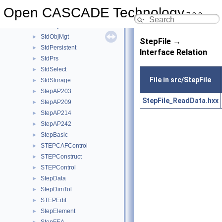
StdLDrivers
►
Open CASCADE Technology
7.9.0
StdLPersistent
►
StdObject
►
StdObjMgt
►
StepFile →
StdPersistent
►
Interface Relation
StdPrs
►
StdSelect
►
File in src/StepFile
StdStorage
►
StepAP203
►
StepFile_ReadData.hxx
StepAP209
►
StepAP214
►
StepAP242
►
StepBasic
►
STEPCAFControl
►
STEPConstruct
►
STEPControl
►
StepData
►
StepDimTol
►
STEPEdit
►
StepElement
►