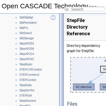
StdLDrivers
►
Open CASCADE Technology
7.9.0
StdLPersistent
►
StdObject
►
StdObjMgt
►
StepFile
StdPersistent
►
Directory
StdPrs
►
Reference
StdSelect
►
StdStorage
►
StepAP203
►
Directory dependency
StepAP209
►
graph for StepFile:
StepAP214
►
StepAP242
►
StepBasic
►
STEPCAFControl
►
STEPConstruct
►
STEPControl
►
StepData
►
StepDimTol
►
STEPEdit
►
StepElement
►
Files