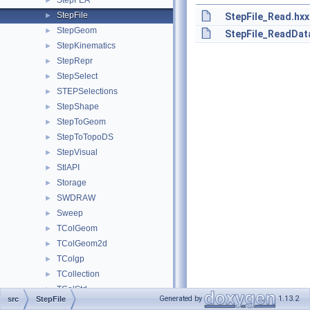
StepFEA
►
StepFile
►
StepFile_Read.hxx
StepGeom
►
StepFile_ReadDat
StepKinematics
►
StepRepr
►
StepSelect
►
STEPSelections
►
StepShape
►
StepToGeom
►
StepToTopoDS
►
StepVisual
►
StlAPI
►
Storage
►
SWDRAW
►
Sweep
►
TColGeom
►
TColGeom2d
►
TColgp
►
TCollection
►
TColStd
►
Generated by
1.13.2
src
StepFile
TDataStd
►