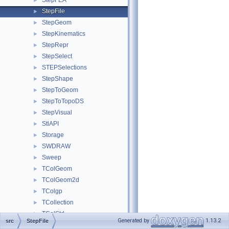
StepFEA
►
StepFile
►
StepGeom
►
StepKinematics
►
StepRepr
►
StepSelect
►
STEPSelections
►
StepShape
►
StepToGeom
►
StepToTopoDS
►
StepVisual
►
StlAPI
►
Storage
►
SWDRAW
►
Sweep
►
TColGeom
►
TColGeom2d
►
TColgp
►
TCollection
►
TColStd
►
Generated by
1.13.2
src
StepFile
TDataStd
►