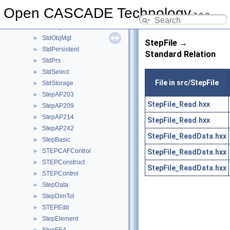
StdLDrivers
►
Open CASCADE Technology
7.9.0
StdLPersistent
►
StdObject
►
StdObjMgt
►
StepFile →
StdPersistent
►
Standard Relation
StdPrs
►
StdSelect
►
File in src/StepFile
StdStorage
►
StepAP203
►
StepFile_Read.hxx
StepAP209
►
StepAP214
►
StepFile_Read.hxx
StepAP242
►
StepFile_ReadData.hxx
StepBasic
►
STEPCAFControl
StepFile_ReadData.hxx
►
STEPConstruct
►
StepFile_ReadData.hxx
STEPControl
►
StepData
►
StepDimTol
►
STEPEdit
►
StepElement
►