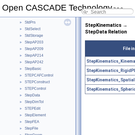
StdObject
►
Open CASCADE Technology
7.9.0
StdObjMgt
►
StdPersistent
►
StdPrs
►
StepKinematics →
StdSelect
►
StepData Relation
StdStorage
►
StepAP203
►
File 
StepAP209
►
StepAP214
►
StepKinematics_Kinema
StepAP242
►
StepBasic
►
StepKinematics_RigidP
STEPCAFControl
►
StepKinematics_Spatial
STEPConstruct
►
STEPControl
StepKinematics_Spheric
►
StepData
►
StepDimTol
►
STEPEdit
►
StepElement
►
StepFEA
►
StepFile
►