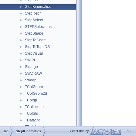
StepGeom
►
StepKinematics
►
StepRepr
►
StepSelect
►
STEPSelections
►
StepShape
►
StepToGeom
►
StepToTopoDS
►
StepVisual
►
StlAPI
►
Storage
►
SWDRAW
►
Sweep
►
TColGeom
►
TColGeom2d
►
TColgp
►
TCollection
►
TColStd
►
TDataStd
►
TDataXtd
►
Generated by
1.13.2
src
StepKinematics
TDF
►