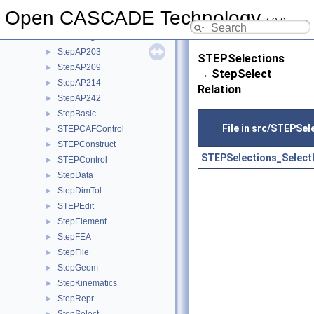
StdPrs
►
Open CASCADE Technology
7.9.0
StdSelect
►
StdStorage
►
StepAP203
►
STEPSelections
StepAP209
►
→ StepSelect
StepAP214
►
Relation
StepAP242
►
StepBasic
►
File in src/STEPSel
STEPCAFControl
►
STEPConstruct
►
STEPSelections_Select
STEPControl
►
StepData
►
StepDimTol
►
STEPEdit
►
StepElement
►
StepFEA
►
StepFile
►
StepGeom
►
StepKinematics
►
StepRepr
►