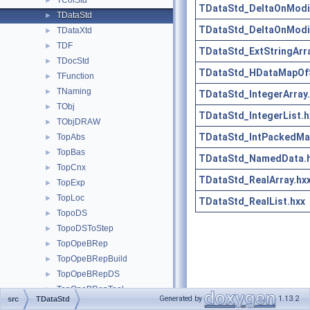
TColStd
►
TDataStd_DeltaOnModif
TDataStd
►
TDataStd_DeltaOnModif
TDataXtd
►
TDF
►
TDataStd_ExtStringArra
TDocStd
►
TDataStd_HDataMapOfSt
TFunction
►
TNaming
►
TDataStd_IntegerArray
TObj
►
TDataStd_IntegerList.h
TObjDRAW
►
TDataStd_IntPackedMa
TopAbs
►
TopBas
►
TDataStd_NamedData.
TopCnx
►
TDataStd_RealArray.hx
TopExp
►
TopLoc
►
TDataStd_RealList.hxx
TopoDS
►
TopoDSToStep
►
TopOpeBRep
►
TopOpeBRepBuild
►
TopOpeBRepDS
►
TopOpeBRepTool
►
Generated by
1.13.2
src
TDataStd
TopTools
►