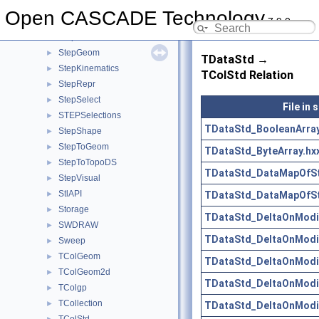
StepElement
►
Open CASCADE Technology
7.9.0
StepFEA
►
StepFile
►
StepGeom
►
TDataStd →
StepKinematics
►
TColStd Relation
StepRepr
►
StepSelect
►
File in
STEPSelections
►
TDataStd_BooleanArray
StepShape
►
StepToGeom
►
TDataStd_ByteArray.hx
StepToTopoDS
►
TDataStd_DataMapOfStr
StepVisual
►
StlAPI
TDataStd_DataMapOfSt
►
Storage
►
TDataStd_DeltaOnModif
SWDRAW
►
TDataStd_DeltaOnModif
Sweep
►
TColGeom
►
TDataStd_DeltaOnModif
TColGeom2d
►
TDataStd_DeltaOnModif
TColgp
►
TCollection
►
TDataStd_DeltaOnModif