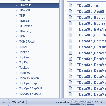
TColStd
►
TDataStd
►
TDataStd.hxx
TDataXtd
►
TDataStd_AsciiSt
TDF
►
TDataStd_Boolean
TDocStd
►
TDataStd_Boolean
TFunction
►
TDataStd_ByteArr
TNaming
►
TDataStd_ChildNo
TObj
►
TDataStd_Commen
TObjDRAW
►
TopAbs
TDataStd_Current
►
TopBas
►
TDataStd_DataMap
TopCnx
►
TDataStd_DataMap
TopExp
►
TDataStd_DataMap
TopLoc
►
TDataStd_DataMap
TopoDS
►
TDataStd_DataMap
TopoDSToStep
►
TDataStd_DataMa
TopOpeBRep
►
TDataStd_DataMap
TopOpeBRepBuild
►
TopOpeBRepDS
►
TDataStd_DataMa
TopOpeBRepTool
►
TDataStd_DataMap
Generated by
1.13.2
src
TDataStd
TopTools
►