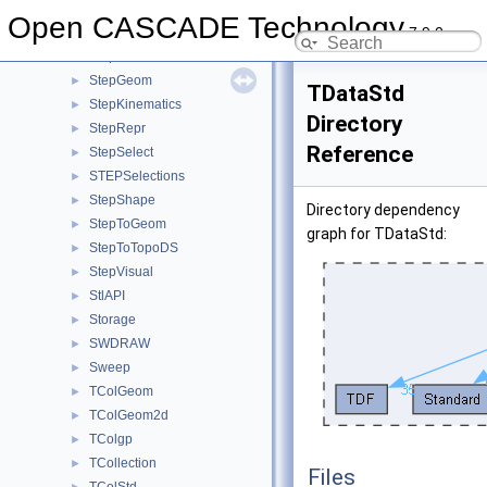
StepElement
►
Open CASCADE Technology
7.9.0
StepFEA
►
StepFile
►
StepGeom
►
TDataStd
StepKinematics
►
Directory
StepRepr
►
Reference
StepSelect
►
STEPSelections
►
StepShape
►
Directory dependency
StepToGeom
►
graph for TDataStd:
StepToTopoDS
►
StepVisual
►
StlAPI
►
Storage
►
SWDRAW
►
Sweep
►
TColGeom
►
TColGeom2d
►
TColgp
►
TCollection
►
Files