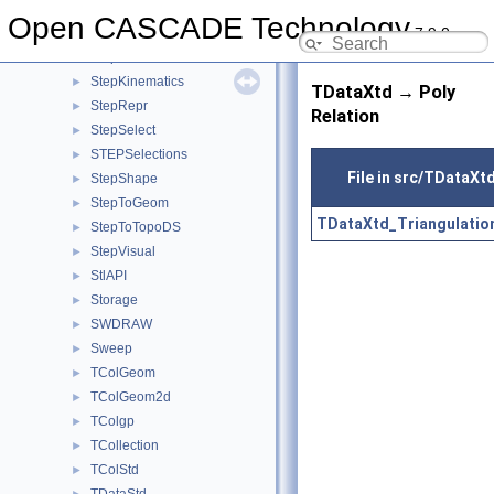
StepFEA
►
Open CASCADE Technology
7.9.0
StepFile
►
StepGeom
►
StepKinematics
►
TDataXtd → Poly
StepRepr
►
Relation
StepSelect
►
STEPSelections
►
File in src/TDataXt
StepShape
►
StepToGeom
►
TDataXtd_Triangulatio
StepToTopoDS
►
StepVisual
►
StlAPI
►
Storage
►
SWDRAW
►
Sweep
►
TColGeom
►
TColGeom2d
►
TColgp
►
TCollection
►
TColStd
►