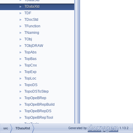
TDataStd
►
TDataXtd
►
TDF
►
TDocStd
►
TFunction
►
TNaming
►
TObj
►
TObjDRAW
►
TopAbs
►
TopBas
►
TopCnx
►
TopExp
►
TopLoc
►
TopoDS
►
TopoDSToStep
►
TopOpeBRep
►
TopOpeBRepBuild
►
TopOpeBRepDS
►
TopOpeBRepTool
►
TopTools
►
Generated by
1.13.2
src
TDataXtd
TopTrans
►