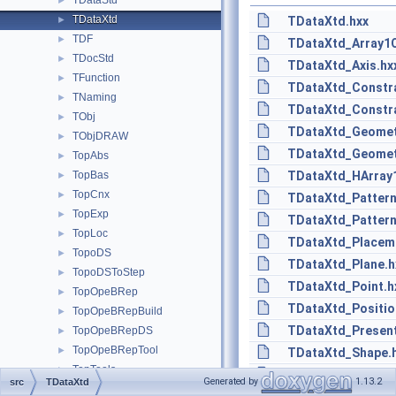
TDataStd
►
TDataXtd
►
TDataXtd.hxx
TDF
►
TDataXtd_Array1O
TDocStd
►
TDataXtd_Axis.hx
TFunction
►
TDataXtd_Constra
TNaming
►
TDataXtd_Constr
TObj
►
TDataXtd_Geomet
TObjDRAW
►
TDataXtd_Geomet
TopAbs
►
TopBas
TDataXtd_HArray1
►
TopCnx
►
TDataXtd_Pattern
TopExp
►
TDataXtd_Pattern
TopLoc
►
TDataXtd_Placem
TopoDS
►
TDataXtd_Plane.h
TopoDSToStep
►
TDataXtd_Point.h
TopOpeBRep
►
TDataXtd_Positio
TopOpeBRepBuild
►
TDataXtd_Present
TopOpeBRepDS
►
TopOpeBRepTool
►
TDataXtd_Shape.
TopTools
►
TDataXtd_Triangu
Generated by
1.13.2
src
TDataXtd
TopTrans
►