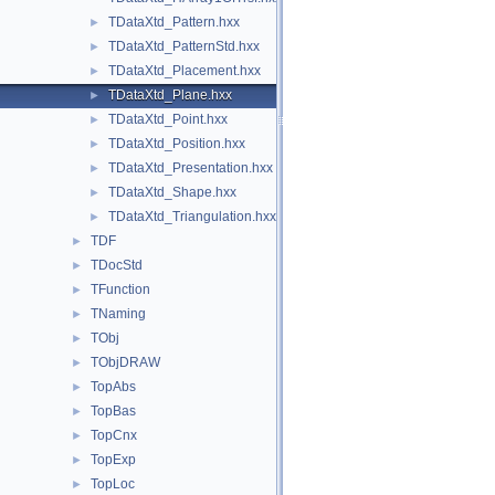
TDataXtd_Pattern.hxx
►
TDataXtd_PatternStd.hxx
►
TDataXtd_Placement.hxx
►
TDataXtd_Plane.hxx
►
TDataXtd_Point.hxx
►
TDataXtd_Position.hxx
►
TDataXtd_Presentation.hxx
►
TDataXtd_Shape.hxx
►
TDataXtd_Triangulation.hxx
►
TDF
►
TDocStd
►
TFunction
►
TNaming
►
TObj
►
TObjDRAW
►
TopAbs
►
TopBas
►
TopCnx
►
TopExp
►
TopLoc
►