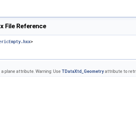
x File Reference
ericEmpty.hxx
>
 a plane attribute. Warning: Use
TDataXtd_Geometry
attribute to ret