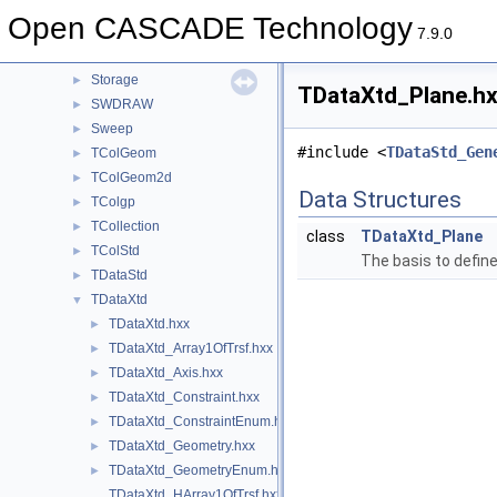
StepToTopoDS
►
Open CASCADE Technology
StepVisual
►
7.9.0
StlAPI
►
Storage
►
TDataXtd_Plane.hx
SWDRAW
►
Sweep
►
#include <
TDataStd_Gen
TColGeom
►
TColGeom2d
►
Data Structures
TColgp
►
TCollection
►
class
TDataXtd_Plane
TColStd
►
The basis to define
TDataStd
►
TDataXtd
▼
TDataXtd.hxx
►
TDataXtd_Array1OfTrsf.hxx
►
TDataXtd_Axis.hxx
►
TDataXtd_Constraint.hxx
►
TDataXtd_ConstraintEnum.hxx
►
TDataXtd_Geometry.hxx
►
TDataXtd_GeometryEnum.hxx
►
TDataXtd_HArray1OfTrsf.hxx