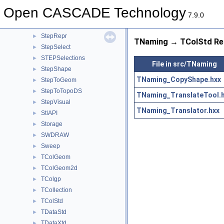
StepFile
►
Open CASCADE Technology
StepGeom
►
7.9.0
StepKinematics
►
StepRepr
►
TNaming → TColStd Rel
StepSelect
►
STEPSelections
►
File in src/TNaming
StepShape
►
TNaming_CopyShape.hxx
StepToGeom
►
StepToTopoDS
►
TNaming_TranslateTool.
StepVisual
►
TNaming_Translator.hxx
StlAPI
►
Storage
►
SWDRAW
►
Sweep
►
TColGeom
►
TColGeom2d
►
TColgp
►
TCollection
►
TColStd
►
TDataStd
►
TDataXtd
►