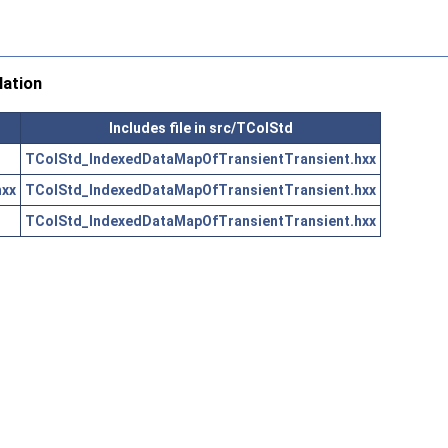
ation
Includes file in src/TColStd
TColStd_IndexedDataMapOfTransientTransient.hxx
hxx
TColStd_IndexedDataMapOfTransientTransient.hxx
TColStd_IndexedDataMapOfTransientTransient.hxx