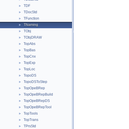
TDF
►
TDocStd
►
TFunction
►
TNaming
►
TObj
►
TObjDRAW
►
TopAbs
►
TopBas
►
TopCnx
►
TopExp
►
TopLoc
►
TopoDS
►
TopoDSToStep
►
TopOpeBRep
►
TopOpeBRepBuild
►
TopOpeBRepDS
►
TopOpeBRepTool
►
TopTools
►
TopTrans
►
TPrsStd
►