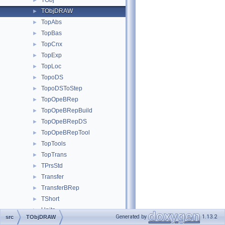
TObj
►
TObjDRAW
►
TopAbs
►
TopBas
►
TopCnx
►
TopExp
►
TopLoc
►
TopoDS
►
TopoDSToStep
►
TopOpeBRep
►
TopOpeBRepBuild
►
TopOpeBRepDS
►
TopOpeBRepTool
►
TopTools
►
TopTrans
►
TPrsStd
►
Transfer
►
TransferBRep
►
TShort
►
Units
►
Generated by
1.13.2
src
TObjDRAW
UnitsAPI
►