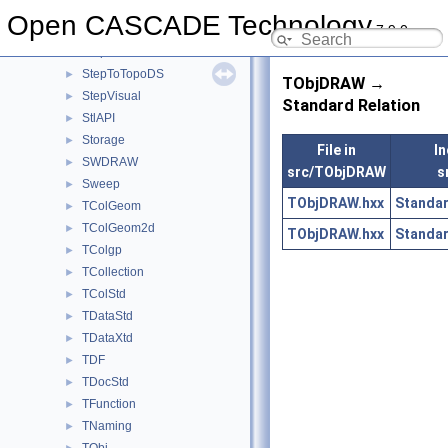
STEPSelections
►
Open CASCADE Technology
7.9.0
StepShape
►
StepToGeom
►
StepToTopoDS
►
TObjDRAW →
StepVisual
►
Standard Relation
StlAPI
►
Storage
►
File in
In
SWDRAW
►
src/TObjDRAW
s
Sweep
►
TObjDRAW.hxx
Standar
TColGeom
►
TColGeom2d
►
TObjDRAW.hxx
Standar
TColgp
►
TCollection
►
TColStd
►
TDataStd
►
TDataXtd
►
TDF
►
TDocStd
►
TFunction
►
TNaming
►