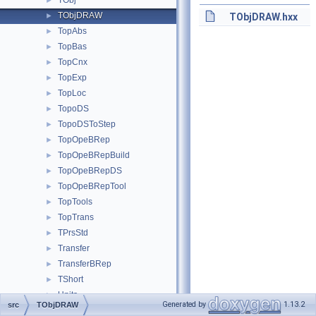
TObj
►
TObjDRAW
►
TObjDRAW.hxx
TopAbs
►
TopBas
►
TopCnx
►
TopExp
►
TopLoc
►
TopoDS
►
TopoDSToStep
►
TopOpeBRep
►
TopOpeBRepBuild
►
TopOpeBRepDS
►
TopOpeBRepTool
►
TopTools
►
TopTrans
►
TPrsStd
►
Transfer
►
TransferBRep
►
TShort
►
Units
►
Generated by
1.13.2
src
TObjDRAW
UnitsAPI
►