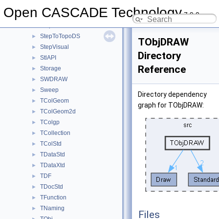
STEPSelections
►
Open CASCADE Technology
7.9.0
StepShape
►
StepToGeom
►
StepToTopoDS
►
TObjDRAW
StepVisual
►
Directory
StlAPI
►
Reference
Storage
►
SWDRAW
►
Sweep
►
Directory dependency
TColGeom
►
graph for TObjDRAW:
TColGeom2d
►
TColgp
►
TCollection
►
TColStd
►
TDataStd
►
TDataXtd
►
TDF
►
TDocStd
►
TFunction
►
TNaming
►
Files