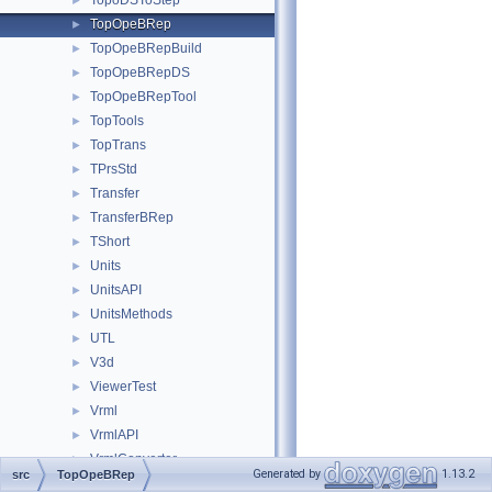
TopoDSToStep
►
TopOpeBRep
►
TopOpeBRepBuild
►
TopOpeBRepDS
►
TopOpeBRepTool
►
TopTools
►
TopTrans
►
TPrsStd
►
Transfer
►
TransferBRep
►
TShort
►
Units
►
UnitsAPI
►
UnitsMethods
►
UTL
►
V3d
►
ViewerTest
►
Vrml
►
VrmlAPI
►
VrmlConverter
►
Generated by
1.13.2
src
TopOpeBRep
VrmlData
►