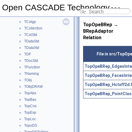
Sweep
►
Open CASCADE Technology
7.9.0
TColGeom
►
TColGeom2d
►
TColgp
►
TopOpeBRep →
TCollection
►
BRepAdaptor
TColStd
►
Relation
TDataStd
►
TDataXtd
►
File in src/TopOp
TDF
►
TDocStd
►
TopOpeBRep_EdgesInter
TFunction
►
TNaming
►
TopOpeBRep_FacesInter
TObj
►
TopOpeBRep_Hctxff2d.
TObjDRAW
►
TopAbs
TopOpeBRep_PointClass
►
TopBas
►
TopCnx
►
TopExp
►
TopLoc
►
TopoDS
►