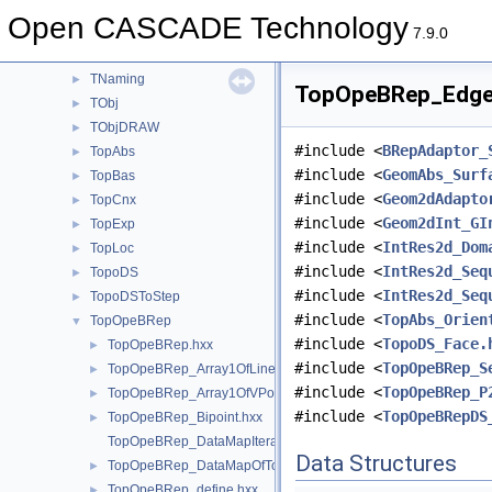
TDF
►
Open CASCADE Technology
TDocStd
►
7.9.0
TFunction
►
TNaming
►
TopOpeBRep_EdgesI
TObj
►
TObjDRAW
►
#include <
BRepAdaptor_
TopAbs
►
#include <
GeomAbs_Surf
TopBas
►
#include <
Geom2dAdapto
TopCnx
►
#include <
Geom2dInt_GI
TopExp
►
#include <
IntRes2d_Dom
TopLoc
►
#include <
IntRes2d_Seq
TopoDS
►
#include <
IntRes2d_Seq
TopoDSToStep
►
#include <
TopAbs_Orien
TopOpeBRep
▼
#include <
TopoDS_Face.
TopOpeBRep.hxx
►
#include <
TopOpeBRep_S
TopOpeBRep_Array1OfLineInter.hxx
►
#include <
TopOpeBRep_P
TopOpeBRep_Array1OfVPointInter.hxx
►
#include <
TopOpeBRepDS
TopOpeBRep_Bipoint.hxx
►
TopOpeBRep_DataMapIteratorOfDataMapOfTopolTool.hxx
Data Structures
TopOpeBRep_DataMapOfTopolTool.hxx
►
TopOpeBRep_define.hxx
►