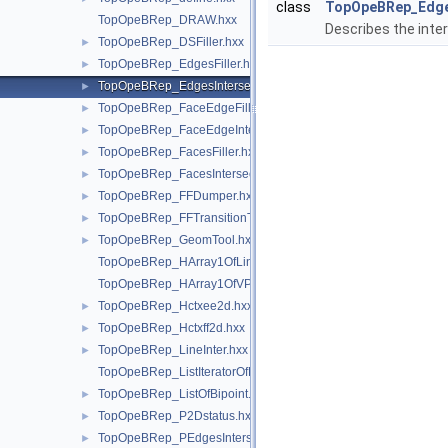
class
TopOpeBRep_Edge
TopOpeBRep_DRAW.hxx
Describes the inte
TopOpeBRep_DSFiller.hxx
►
TopOpeBRep_EdgesFiller.hxx
►
TopOpeBRep_EdgesIntersector.hxx
►
TopOpeBRep_FaceEdgeFiller.hxx
►
TopOpeBRep_FaceEdgeIntersector.hxx
►
TopOpeBRep_FacesFiller.hxx
►
TopOpeBRep_FacesIntersector.hxx
►
TopOpeBRep_FFDumper.hxx
►
TopOpeBRep_FFTransitionTool.hxx
►
TopOpeBRep_GeomTool.hxx
►
TopOpeBRep_HArray1OfLineInter.hxx
TopOpeBRep_HArray1OfVPointInter.hxx
TopOpeBRep_Hctxee2d.hxx
►
TopOpeBRep_Hctxff2d.hxx
►
TopOpeBRep_LineInter.hxx
►
TopOpeBRep_ListIteratorOfListOfBipoint.hxx
TopOpeBRep_ListOfBipoint.hxx
►
TopOpeBRep_P2Dstatus.hxx
►
TopOpeBRep_PEdgesIntersector.hxx
►