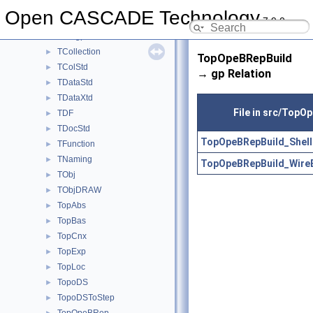
TColGeom
►
Open CASCADE Technology
7.9.0
TColGeom2d
►
TColgp
►
TCollection
►
TopOpeBRepBuild
TColStd
►
→ gp Relation
TDataStd
►
TDataXtd
►
File in src/TopO
TDF
►
TDocStd
►
TopOpeBRepBuild_ShellF
TFunction
►
TNaming
►
TopOpeBRepBuild_WireE
TObj
►
TObjDRAW
►
TopAbs
►
TopBas
►
TopCnx
►
TopExp
►
TopLoc
►
TopoDS
►
TopoDSToStep
►