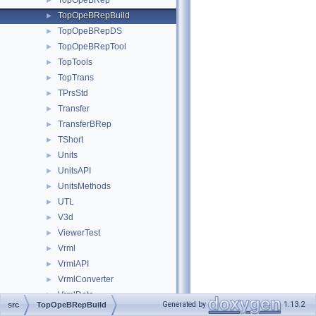
TopOpeBRep
►
TopOpeBRepBuild
►
TopOpeBRepDS
►
TopOpeBRepTool
►
TopTools
►
TopTrans
►
TPrsStd
►
Transfer
►
TransferBRep
►
TShort
►
Units
►
UnitsAPI
►
UnitsMethods
►
UTL
►
V3d
►
ViewerTest
►
Vrml
►
VrmlAPI
►
VrmlConverter
►
VrmlData
►
Generated by
1.13.2
src
TopOpeBRepBuild
Wasm
►