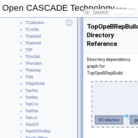
TColGeom
►
Open CASCADE Technology
7.9.0
TColGeom2d
►
TColgp
►
TCollection
►
TopOpeBRepBuil
TColStd
►
Directory
TDataStd
►
Reference
TDataXtd
►
TDF
►
TDocStd
►
Directory dependency
TFunction
►
graph for
TNaming
►
TopOpeBRepBuild:
TObj
►
TObjDRAW
►
TopAbs
►
TopBas
►
TopCnx
►
TopExp
►
TopLoc
►
TopoDS
►
TopoDSToStep
►