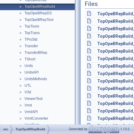
TopOpeBRep
►
Files
TopOpeBRepBuild
►
TopOpeBRepDS
►
TopOpeBRepBuild_
TopOpeBRepTool
►
TopOpeBRepBuild_
TopTools
►
TopOpeBRepBuild_
TopTrans
►
TopOpeBRepBuild_
TPrsStd
►
TopOpeBRepBuild_
Transfer
►
TopOpeBRepBuild_
TransferBRep
►
TopOpeBRepBuild_
TShort
►
Units
TopOpeBRepBuild_
►
UnitsAPI
►
TopOpeBRepBuild_
UnitsMethods
►
TopOpeBRepBuild_
UTL
►
TopOpeBRepBuild
V3d
►
TopOpeBRepBuild
ViewerTest
►
TopOpeBRepBuild
Vrml
►
TopOpeBRepBuild_
VrmlAPI
►
TopOpeBRepBuild_
VrmlConverter
►
VrmlData
►
TopOpeBRepBuild_
Generated by
1.13.2
src
TopOpeBRepBuild
Wasm
►
TopOpeBRepBuild_