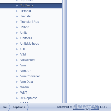
TopTools
►
TopTrans
►
TPrsStd
►
Transfer
►
TransferBRep
►
TShort
►
Units
►
UnitsAPI
►
UnitsMethods
►
UTL
►
V3d
►
ViewerTest
►
Vrml
►
VrmlAPI
►
VrmlConverter
►
VrmlData
►
Wasm
►
WNT
►
XBRepMesh
►
XCAFApp
►
Generated by
1.13.2
src
TopTrans
XCAFDimTolObjects
►