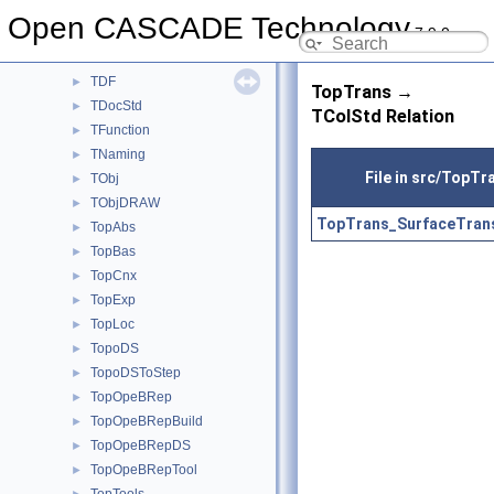
TColStd
►
Open CASCADE Technology
7.9.0
TDataStd
►
TDataXtd
►
TDF
►
TopTrans →
TDocStd
►
TColStd Relation
TFunction
►
TNaming
►
File in src/TopTr
TObj
►
TObjDRAW
►
TopTrans_SurfaceTrans
TopAbs
►
TopBas
►
TopCnx
►
TopExp
►
TopLoc
►
TopoDS
►
TopoDSToStep
►
TopOpeBRep
►
TopOpeBRepBuild
►
TopOpeBRepDS
►
TopOpeBRepTool
►