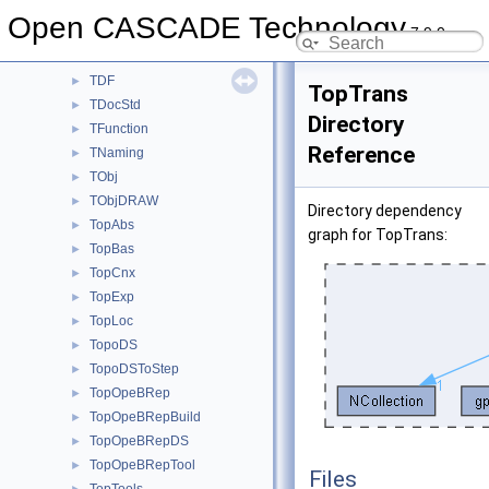
TColStd
►
Open CASCADE Technology
7.9.0
TDataStd
►
TDataXtd
►
TDF
►
TopTrans
TDocStd
►
Directory
TFunction
►
Reference
TNaming
►
TObj
►
TObjDRAW
►
Directory dependency
TopAbs
►
graph for TopTrans:
TopBas
►
TopCnx
►
TopExp
►
TopLoc
►
TopoDS
►
TopoDSToStep
►
TopOpeBRep
►
TopOpeBRepBuild
►
TopOpeBRepDS
►
TopOpeBRepTool
►
Files