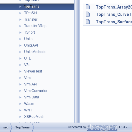
TopTools
►
TopTrans
►
TopTrans_Array2O
TPrsStd
►
TopTrans_CurveTr
Transfer
►
TopTrans_Surface
TransferBRep
►
TShort
►
Units
►
UnitsAPI
►
UnitsMethods
►
UTL
►
V3d
►
ViewerTest
►
Vrml
►
VrmlAPI
►
VrmlConverter
►
VrmlData
►
Wasm
►
WNT
►
XBRepMesh
►
XCAFApp
►
Generated by
1.13.2
src
TopTrans
XCAFDimTolObjects
►