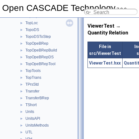
TopBas
►
Open CASCADE Technology
7.9.0
TopCnx
►
TopExp
►
TopLoc
►
ViewerTest →
TopoDS
►
Quantity Relation
TopoDSToStep
►
TopOpeBRep
►
File in
In
TopOpeBRepBuild
►
src/ViewerTest
s
TopOpeBRepDS
►
ViewerTest.hxx
Quanti
TopOpeBRepTool
►
TopTools
►
TopTrans
►
TPrsStd
►
Transfer
►
TransferBRep
►
TShort
►
Units
►
UnitsAPI
►
UnitsMethods
►
UTL
►