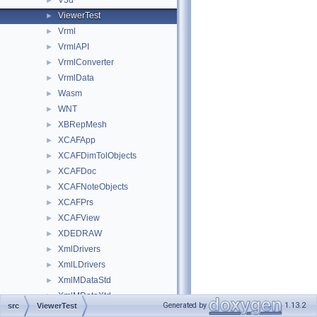
V3d
►
ViewerTest
►
Vrml
►
VrmlAPI
►
VrmlConverter
►
VrmlData
►
Wasm
►
WNT
►
XBRepMesh
►
XCAFApp
►
XCAFDimTolObjects
►
XCAFDoc
►
XCAFNoteObjects
►
XCAFPrs
►
XCAFView
►
XDEDRAW
►
XmlDrivers
►
XmlLDrivers
►
XmlMDataStd
►
XmlMDataXtd
►
Generated by
1.13.2
src
ViewerTest
XmlMDF
►