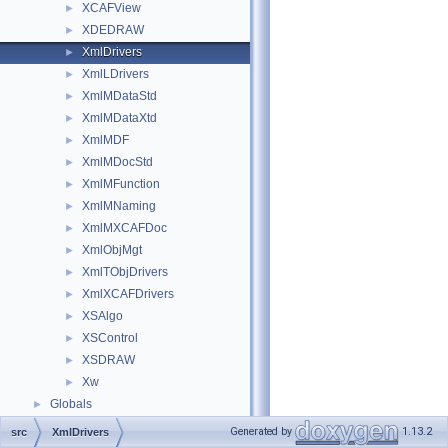
XCAFView
►
XDEDRAW
►
XmlDrivers
►
XmlLDrivers
►
XmlMDataStd
►
XmlMDataXtd
►
XmlMDF
►
XmlMDocStd
►
XmlMFunction
►
XmlMNaming
►
XmlMXCAFDoc
►
XmlObjMgt
►
XmlTObjDrivers
►
XmlXCAFDrivers
►
XSAlgo
►
XSControl
►
XSDRAW
►
Xw
►
Globals
►
Generated by
1.13.2
src
XmlDrivers