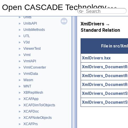
TransferBRep
Open CASCADE Technology
►
7.9.0
TShort
►
Units
►
XmlDrivers →
UnitsAPI
►
Standard Relation
UnitsMethods
►
UTL
►
V3d
►
File in src/Xm
ViewerTest
►
Vrml
►
XmlDrivers.hxx
VrmlAPI
►
XmlDrivers_DocumentRet
VrmlConverter
►
VrmlData
►
XmlDrivers_DocumentRet
Wasm
►
XmlDrivers_DocumentRet
WNT
►
XBRepMesh
►
XmlDrivers_DocumentSt
XCAFApp
►
XmlDrivers_DocumentSt
XCAFDimTolObjects
►
XCAFDoc
►
XCAFNoteObjects
►
XCAFPrs
►