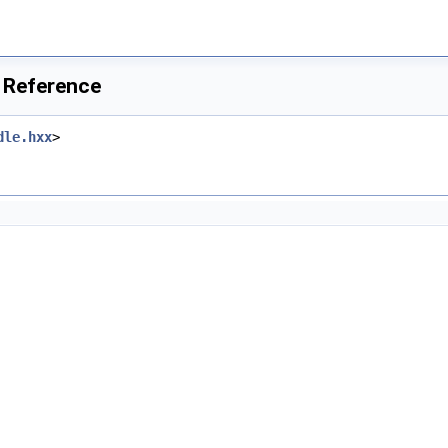
e Reference
dle.hxx
>