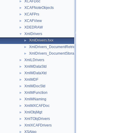
XCAFDoc
►
XCAFNoteObjects
►
XCAFPrs
►
XCAFView
►
XDEDRAW
►
XmlDrivers
▼
XmlDrivers.hxx
►
XmlDrivers_DocumentRetrievalDriver.hxx
►
XmlDrivers_DocumentStorageDriver.hxx
►
XmlLDrivers
►
XmlMDataStd
►
XmlMDataXtd
►
XmlMDF
►
XmlMDocStd
►
XmlMFunction
►
XmlMNaming
►
XmlMXCAFDoc
►
XmlObjMgt
►
XmlTObjDrivers
►
XmlXCAFDrivers
►
XSAlgo
►