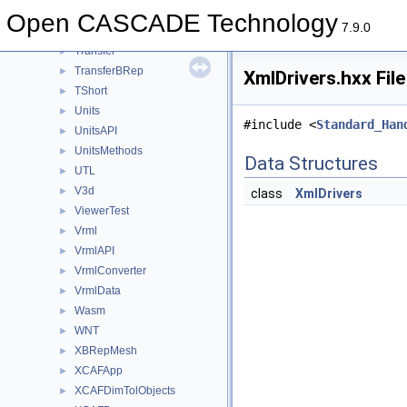
TopTrans
►
Open CASCADE Technology
7.9.0
TPrsStd
►
Transfer
►
TransferBRep
►
XmlDrivers.hxx Fil
TShort
►
Units
►
#include <
Standard_Han
UnitsAPI
►
UnitsMethods
►
Data Structures
UTL
►
V3d
►
class
XmlDrivers
ViewerTest
►
Vrml
►
VrmlAPI
►
VrmlConverter
►
VrmlData
►
Wasm
►
WNT
►
XBRepMesh
►
XCAFApp
►
XCAFDimTolObjects
►