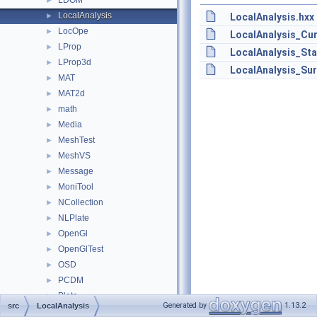
LDOM
►
LocalAnalysis
►
LocalAnalysis.hxx
LocOpe
►
LocalAnalysis_Cur
LProp
►
LocalAnalysis_Sta
LProp3d
►
LocalAnalysis_Sur
MAT
►
MAT2d
►
math
►
Media
►
MeshTest
►
MeshVS
►
Message
►
MoniTool
►
NCollection
►
NLPlate
►
OpenGl
►
OpenGlTest
►
OSD
►
PCDM
►
Plate
►
Generated by
1.13.2
src
LocalAnalysis
PLib
►