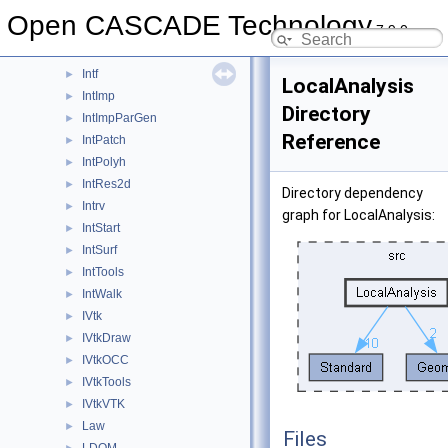
IntCurvesFace
►
Open CASCADE Technology
7.9.0
IntCurveSurface
►
Interface
►
Intf
►
LocalAnalysis
IntImp
►
Directory
IntImpParGen
►
Reference
IntPatch
►
IntPolyh
►
IntRes2d
►
Directory dependency
Intrv
►
graph for LocalAnalysis:
IntStart
►
IntSurf
►
IntTools
►
IntWalk
►
IVtk
►
IVtkDraw
►
IVtkOCC
►
IVtkTools
►
IVtkVTK
►
Law
►
Files