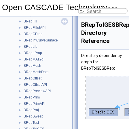
BRepClass3d
►
Open CASCADE Technology
7.9.0
BRepExtrema
►
BRepFeat
►
BRepFill
►
BRepToIGESBRe
BRepFilletAPI
►
Directory
BRepGProp
►
Reference
BRepIntCurveSurface
►
BRepLib
►
BRepLProp
►
Directory dependency
BRepMAT2d
►
graph for
BRepMesh
►
BRepToIGESBRep:
BRepMeshData
►
BRepOffset
►
BRepOffsetAPI
►
BRepPreviewAPI
►
BRepPrim
►
BRepPrimAPI
►
BRepProj
►
BRepSweep
►
BRepTest
►