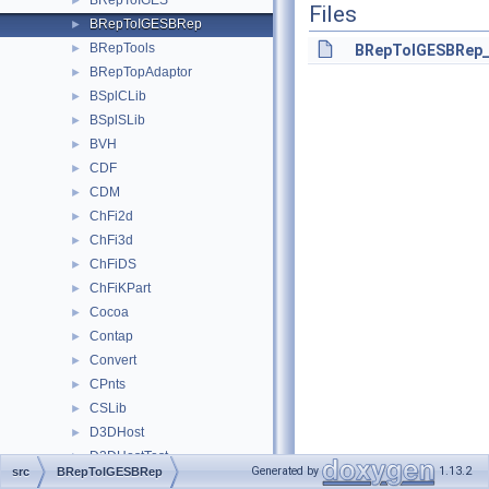
BRepToIGES
►
Files
BRepToIGESBRep
►
BRepTools
►
BRepToIGESBRep_E
BRepTopAdaptor
►
BSplCLib
►
BSplSLib
►
BVH
►
CDF
►
CDM
►
ChFi2d
►
ChFi3d
►
ChFiDS
►
ChFiKPart
►
Cocoa
►
Contap
►
Convert
►
CPnts
►
CSLib
►
D3DHost
►
D3DHostTest
►
Generated by
1.13.2
src
BRepToIGESBRep
DBRep
►