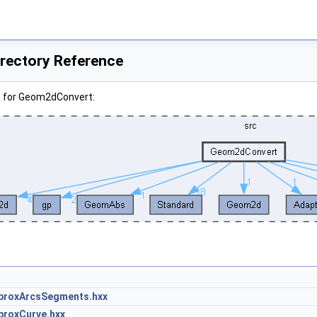
rectory Reference
h for Geom2dConvert:
roxArcsSegments.hxx
roxCurve.hxx