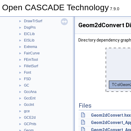
Draw
►
Open CASCADE Technology
DrawDim
►
7.9.0
DrawFairCurve
►
DrawTrSurf
►
Geom2dConvert Di
DsgPrs
►
ElCLib
►
Directory dependency grap
ElSLib
►
Extrema
►
FairCurve
►
FEmTool
►
FilletSurf
►
Font
►
FSD
►
GC
►
GccAna
►
GccEnt
►
Files
GccInt
►
gce
►
Geom2dConvert.hxx
GCE2d
►
Geom2dConvert_App
GCPnts
►
Geom2dConvert_App
Geom
►