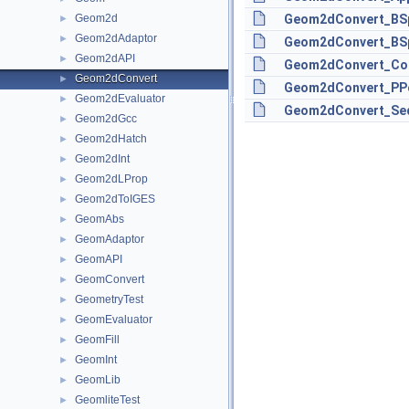
Geom2d
Geom2dConvert_BSpl
►
Geom2dAdaptor
►
Geom2dConvert_BSp
Geom2dAPI
►
Geom2dConvert_Com
Geom2dConvert
►
Geom2dConvert_PPo
Geom2dEvaluator
►
Geom2dConvert_Seq
Geom2dGcc
►
Geom2dHatch
►
Geom2dInt
►
Geom2dLProp
►
Geom2dToIGES
►
GeomAbs
►
GeomAdaptor
►
GeomAPI
►
GeomConvert
►
GeometryTest
►
GeomEvaluator
►
GeomFill
►
GeomInt
►
GeomLib
►
GeomliteTest
►