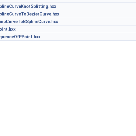
ineCurveKnotSplitting.hxx
lineCurveToBezierCurve.hxx
pCurveToBSplineCurve.hxx
int.hxx
uenceOfPPoint.hxx