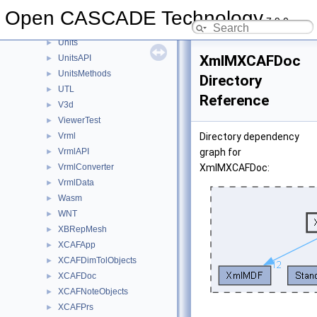
TransferBRep
Open CASCADE Technology
►
7.9.0
TShort
►
Units
►
XmlMXCAFDoc
UnitsAPI
►
UnitsMethods
►
Directory
UTL
►
Reference
V3d
►
ViewerTest
►
Vrml
Directory dependency
►
VrmlAPI
graph for
►
VrmlConverter
XmlMXCAFDoc:
►
VrmlData
►
Wasm
►
WNT
►
XBRepMesh
►
XCAFApp
►
XCAFDimTolObjects
►
XCAFDoc
►
XCAFNoteObjects
►
XCAFPrs
►