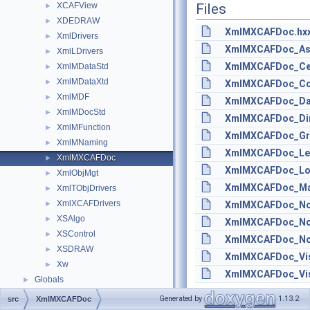
XCAFView
Files
►
XDEDRAW
►
XmlMXCAFDoc.hx
XmlDrivers
►
XmlMXCAFDoc_Ass
XmlLDrivers
►
XmlMXCAFDoc_Cen
XmlMDataStd
►
XmlMDataXtd
►
XmlMXCAFDoc_Col
XmlMDF
►
XmlMXCAFDoc_Dat
XmlMDocStd
►
XmlMXCAFDoc_Dim
XmlMFunction
►
XmlMXCAFDoc_Gra
XmlMNaming
►
XmlMXCAFDoc_Len
XmlMXCAFDoc
►
XmlMXCAFDoc_Loc
XmlObjMgt
►
XmlMXCAFDoc_Mate
XmlTObjDrivers
►
XmlXCAFDrivers
►
XmlMXCAFDoc_Not
XSAlgo
►
XmlMXCAFDoc_No
XSControl
►
XmlMXCAFDoc_Not
XSDRAW
►
XmlMXCAFDoc_VisM
Xw
►
XmlMXCAFDoc_VisM
Globals
►
Generated by
1.13.2
src
XmlMXCAFDoc