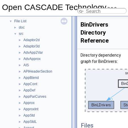
Namespaces
►
Open CASCADE Technology
7.9.0
Data Structures
►
Files
▼
File List
▼
BinDrivers
doc
►
Directory
src
▼
Reference
Adaptor2d
►
Adaptor3d
►
AdvApp2Var
►
Directory dependency
AdvApprox
►
graph for BinDrivers:
AIS
►
APIHeaderSection
►
AppBlend
►
AppCont
►
AppDef
►
AppParCurves
►
Approx
►
ApproxInt
►
AppStd
►
AppStdL
►
Files