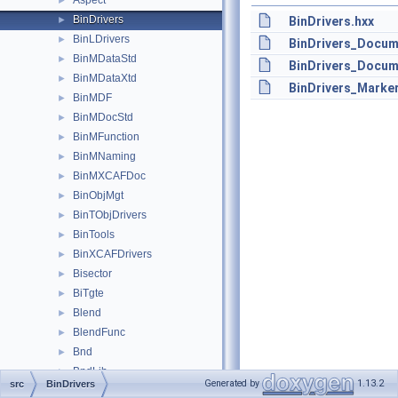
Aspect
►
BinDrivers
►
BinDrivers.hxx
BinLDrivers
►
BinDrivers_Docume
BinMDataStd
►
BinDrivers_Docum
BinMDataXtd
►
BinDrivers_Marker
BinMDF
►
BinMDocStd
►
BinMFunction
►
BinMNaming
►
BinMXCAFDoc
►
BinObjMgt
►
BinTObjDrivers
►
BinTools
►
BinXCAFDrivers
►
Bisector
►
BiTgte
►
Blend
►
BlendFunc
►
Bnd
►
BndLib
►
Generated by
1.13.2
src
BinDrivers
BOPAlgo
►