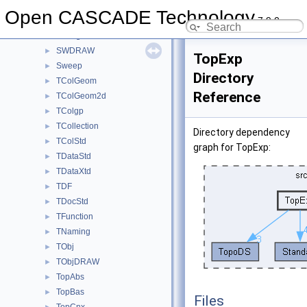
StepVisual
►
Open CASCADE Technology
7.9.0
StlAPI
►
Storage
►
SWDRAW
►
TopExp
Sweep
►
Directory
TColGeom
►
Reference
TColGeom2d
►
TColgp
►
TCollection
►
Directory dependency
TColStd
►
graph for TopExp:
TDataStd
►
TDataXtd
►
TDF
►
TDocStd
►
TFunction
►
TNaming
►
TObj
►
TObjDRAW
►
TopAbs
►
TopBas
►
Files