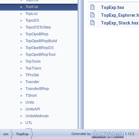
TopCnx
►
TopExp
►
TopExp.hxx
TopLoc
►
TopExp_Explorer.h
TopoDS
►
TopExp_Stack.hxx
TopoDSToStep
►
TopOpeBRep
►
TopOpeBRepBuild
►
TopOpeBRepDS
►
TopOpeBRepTool
►
TopTools
►
TopTrans
►
TPrsStd
►
Transfer
►
TransferBRep
►
TShort
►
Units
►
UnitsAPI
►
UnitsMethods
►
UTL
►
V3d
►
Generated by
1.13.2
src
TopExp
ViewerTest
►