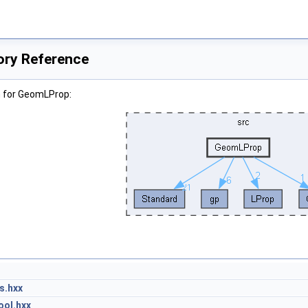
ory Reference
h for GeomLProp:
s.hxx
ol.hxx