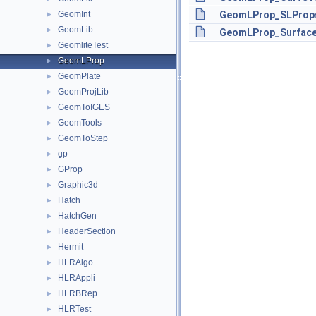
GeomInt
GeomLProp_SLProps
►
GeomLib
►
GeomLProp_Surface
GeomliteTest
►
GeomLProp
►
GeomPlate
►
GeomProjLib
►
GeomToIGES
►
GeomTools
►
GeomToStep
►
gp
►
GProp
►
Graphic3d
►
Hatch
►
HatchGen
►
HeaderSection
►
Hermit
►
HLRAlgo
►
HLRAppli
►
HLRBRep
►
HLRTest
►