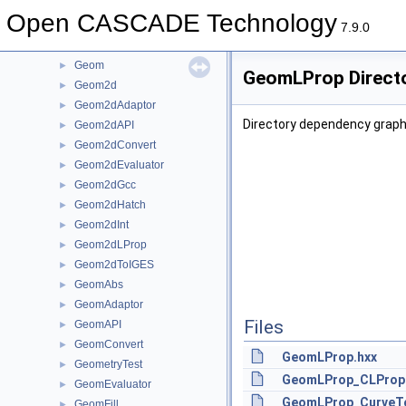
gce
►
Open CASCADE Technology
GCE2d
►
7.9.0
GCPnts
►
Geom
►
GeomLProp Direct
Geom2d
►
Geom2dAdaptor
►
Directory dependency grap
Geom2dAPI
►
Geom2dConvert
►
Geom2dEvaluator
►
Geom2dGcc
►
Geom2dHatch
►
Geom2dInt
►
Geom2dLProp
►
Geom2dToIGES
►
GeomAbs
►
GeomAdaptor
►
Files
GeomAPI
►
GeomConvert
►
GeomLProp.hxx
GeometryTest
►
GeomLProp_CLProp
GeomEvaluator
►
GeomLProp_CurveTo
GeomFill
►