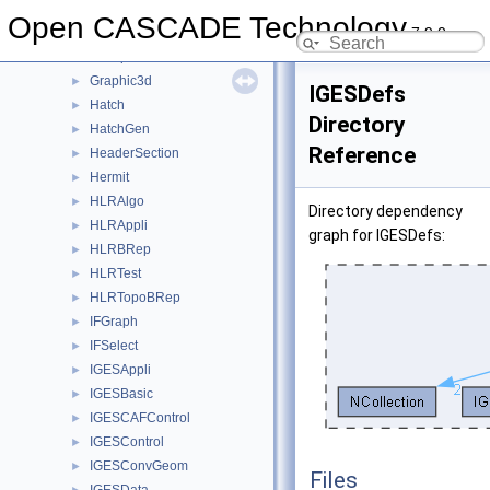
GeomToStep
►
Open CASCADE Technology
7.9.0
gp
►
GProp
►
Graphic3d
►
IGESDefs
Hatch
►
Directory
HatchGen
►
Reference
HeaderSection
►
Hermit
►
HLRAlgo
►
Directory dependency
HLRAppli
►
graph for IGESDefs:
HLRBRep
►
HLRTest
►
HLRTopoBRep
►
IFGraph
►
IFSelect
►
IGESAppli
►
IGESBasic
►
IGESCAFControl
►
IGESControl
►
IGESConvGeom
►
Files