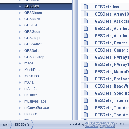
IGESData
►
IGESDefs
►
IGESDefs.hxx
IGESDimen
►
IGESDefs_Array1O
IGESDraw
►
IGESDefs_Associat
IGESFile
►
IGESDefs_Attribu
IGESGeom
►
IGESDefs_Attribut
IGESGraph
►
IGESDefs_General
IGESSelect
►
IGESDefs_Generic
IGESSolid
►
IGESToBRep
IGESDefs_HArray1
►
Image
►
IGESDefs_HArray1
IMeshData
►
IGESDefs_MacroD
IMeshTools
►
IGESDefs_Protoco
IntAna
►
IGESDefs_ReadWr
IntAna2d
►
IGESDefs_Specifi
IntCurve
►
IGESDefs_Tabular
IntCurvesFace
►
IGESDefs_ToolAss
IntCurveSurface
►
Interface
►
IGESDefs_ToolAtt
Intf
►
IGESDefs_ToolAtt
Generated by
1.13.2
src
IGESDefs
IntImp
►