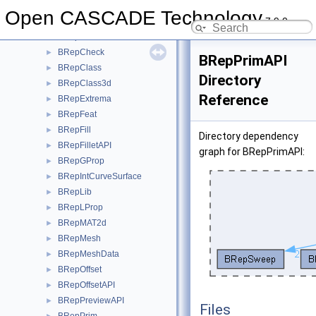
BRepBlend
►
Open CASCADE Technology
7.9.0
BRepBndLib
►
BRepBuilderAPI
►
BRepCheck
►
BRepPrimAPI
BRepClass
►
Directory
BRepClass3d
►
Reference
BRepExtrema
►
BRepFeat
►
BRepFill
►
Directory dependency
BRepFilletAPI
►
graph for BRepPrimAPI:
BRepGProp
►
BRepIntCurveSurface
►
BRepLib
►
BRepLProp
►
BRepMAT2d
►
BRepMesh
►
BRepMeshData
►
BRepOffset
►
BRepOffsetAPI
►
BRepPreviewAPI
►
Files