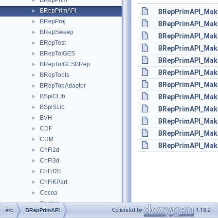
BRepPrim
►
BRepPrimAPI
►
BRepPrimAPI_Mak
BRepProj
►
BRepPrimAPI_Mak
BRepSweep
►
BRepPrimAPI_Make
BRepTest
►
BRepPrimAPI_Mak
BRepToIGES
►
BRepPrimAPI_Mak
BRepToIGESBRep
►
BRepPrimAPI_Mak
BRepTools
►
BRepPrimAPI_Mak
BRepTopAdaptor
►
BSplCLib
BRepPrimAPI_Make
►
BSplSLib
►
BRepPrimAPI_Mak
BVH
►
BRepPrimAPI_Mak
CDF
►
BRepPrimAPI_Mak
CDM
►
BRepPrimAPI_Mak
ChFi2d
►
ChFi3d
►
ChFiDS
►
ChFiKPart
►
Cocoa
►
Contap
►
Generated by
1.13.2
src
BRepPrimAPI
Convert
►