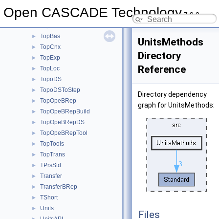
TObj
►
Open CASCADE Technology
7.9.0
TObjDRAW
►
TopAbs
►
TopBas
►
UnitsMethods
TopCnx
►
Directory
TopExp
►
Reference
TopLoc
►
TopoDS
►
TopoDSToStep
►
Directory dependency
TopOpeBRep
►
graph for UnitsMethods:
TopOpeBRepBuild
►
TopOpeBRepDS
►
TopOpeBRepTool
►
TopTools
►
TopTrans
►
TPrsStd
►
Transfer
►
TransferBRep
►
TShort
►
Units
►
Files