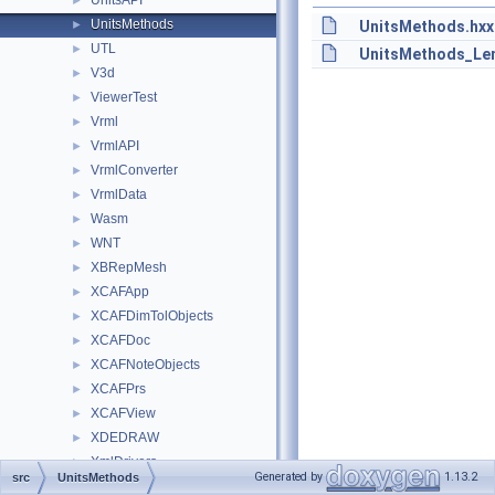
UnitsAPI
►
UnitsMethods
►
UnitsMethods.hxx
UTL
►
UnitsMethods_Len
V3d
►
ViewerTest
►
Vrml
►
VrmlAPI
►
VrmlConverter
►
VrmlData
►
Wasm
►
WNT
►
XBRepMesh
►
XCAFApp
►
XCAFDimTolObjects
►
XCAFDoc
►
XCAFNoteObjects
►
XCAFPrs
►
XCAFView
►
XDEDRAW
►
XmlDrivers
►
Generated by
1.13.2
src
UnitsMethods
XmlLDrivers
►