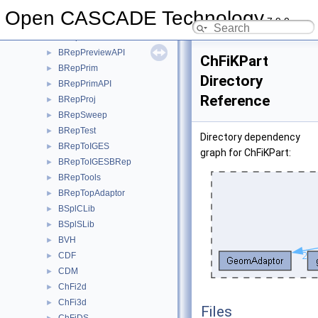
BRepMeshData
►
Open CASCADE Technology
7.9.0
BRepOffset
►
BRepOffsetAPI
►
BRepPreviewAPI
►
ChFiKPart
BRepPrim
►
Directory
BRepPrimAPI
►
Reference
BRepProj
►
BRepSweep
►
BRepTest
►
Directory dependency
BRepToIGES
►
graph for ChFiKPart:
BRepToIGESBRep
►
BRepTools
►
BRepTopAdaptor
►
BSplCLib
►
BSplSLib
►
BVH
►
CDF
►
CDM
►
ChFi2d
►
ChFi3d
►
Files