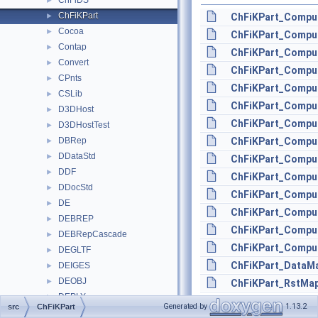
ChFiDS
►
ChFiKPart
►
ChFiKPart_Compu
Cocoa
►
ChFiKPart_Compu
Contap
►
ChFiKPart_Compu
Convert
►
ChFiKPart_Compu
CPnts
►
ChFiKPart_Compu
CSLib
►
ChFiKPart_Comput
D3DHost
►
ChFiKPart_Comput
D3DHostTest
►
DBRep
ChFiKPart_Compu
►
DDataStd
►
ChFiKPart_Compu
DDF
►
ChFiKPart_Comput
DDocStd
►
ChFiKPart_Comput
DE
►
ChFiKPart_Comput
DEBREP
►
ChFiKPart_Comput
DEBRepCascade
►
ChFiKPart_Compu
DEGLTF
►
ChFiKPart_DataMa
DEIGES
►
DEOBJ
►
ChFiKPart_RstMap
DEPLY
►
Generated by
1.13.2
src
ChFiKPart
DESTEP
►