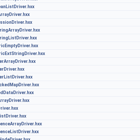
nListDriver.hxx
rayDriver.hxx
sionDriver.hxx
ingArrayDriver.hxx
ingListDriver.hxx
icEmptyDriver.hxx
cExtStringDriver.hxx
rArrayDriver.hxx
rDriver.hxx
rListDriver.hxx
ckedMapDriver.hxx
DataDriver.hxx
rayDriver.hxx
iver.hxx
stDriver.hxx
nceArrayDriver.hxx
nceListDriver.hxx
odeDriver.hxx