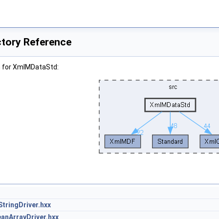
tory Reference
h for XmlMDataStd:
tringDriver.hxx
nArrayDriver.hxx