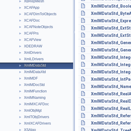
XBRepMesh
►
XmlMDataStd_Boolea
XCAFApp
►
XmlMDataStd_ByteAr
XCAFDimTolObjects
►
XCAFDoc
XmlMDataStd_Expres
►
XCAFNoteObjects
►
XmlMDataStd_ExtStr
XCAFPrs
►
XmlMDataStd_ExtStr
XCAFView
►
XmlMDataStd_Gener
XDEDRAW
►
XmlMDataStd_Generi
XmlDrivers
►
XmlMDataStd_Intege
XmlLDrivers
►
XmlMDataStd_Intege
XmlMDataStd
►
XmlMDataStd_Intege
XmlMDataXtd
►
XmlMDF
►
XmlMDataStd_IntPa
XmlMDocStd
►
XmlMDataStd_Named
XmlMFunction
►
XmlMDataStd_RealAr
XmlMNaming
►
XmlMDataStd_RealDr
XmlMXCAFDoc
►
XmlMDataStd_RealLi
XmlObjMgt
►
XmlMDataStd_Refere
XmlTObjDrivers
►
XmlMDataStd_Refere
XmlXCAFDrivers
►
XSAlgo
►
XmlMDataStd_TreeN