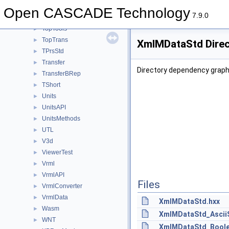
TopOpeBRepDS
►
Open CASCADE Technology
7.9.0
TopOpeBRepTool
►
TopTools
►
TopTrans
►
XmlMDataStd Direc
TPrsStd
►
Transfer
►
Directory dependency grap
TransferBRep
►
TShort
►
Units
►
UnitsAPI
►
UnitsMethods
►
UTL
►
V3d
►
ViewerTest
►
Vrml
►
VrmlAPI
►
Files
VrmlConverter
►
VrmlData
►
XmlMDataStd.hxx
Wasm
►
XmlMDataStd_AsciiS
WNT
►
XmlMDataStd_Boolea