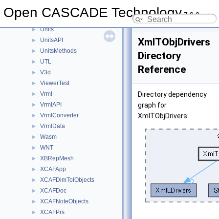
TransferBRep
Open CASCADE Technology
►
7.9.0
TShort
►
Units
►
XmlTObjDrivers
UnitsAPI
►
UnitsMethods
►
Directory
UTL
►
Reference
V3d
►
ViewerTest
►
Vrml
Directory dependency
►
VrmlAPI
graph for
►
VrmlConverter
XmlTObjDrivers:
►
VrmlData
►
Wasm
►
WNT
►
XBRepMesh
►
XCAFApp
►
XCAFDimTolObjects
►
XCAFDoc
►
XCAFNoteObjects
►
XCAFPrs
►