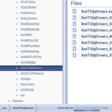
XCAFView
Files
►
XDEDRAW
►
XmlTObjDrivers.h
XmlDrivers
►
XmlTObjDrivers_D
XmlLDrivers
►
XmlTObjDrivers_D
XmlMDataStd
►
XmlMDataXtd
►
XmlTObjDrivers_In
XmlMDF
►
XmlTObjDrivers_M
XmlMDocStd
►
XmlTObjDrivers_Ob
XmlMFunction
►
XmlTObjDrivers_R
XmlMNaming
►
XmlTObjDrivers_X
XmlMXCAFDoc
►
XmlObjMgt
►
XmlTObjDrivers
►
XmlXCAFDrivers
►
XSAlgo
►
XSControl
►
XSDRAW
►
Xw
►
Globals
►
Generated by
1.13.2
src
XmlTObjDrivers