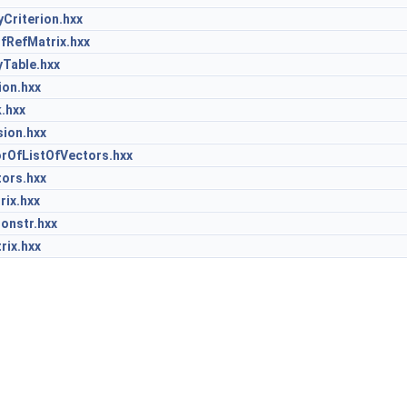
Criterion.hxx
fRefMatrix.hxx
Table.hxx
ion.hxx
.hxx
ion.hxx
orOfListOfVectors.hxx
ors.hxx
rix.hxx
onstr.hxx
ix.hxx