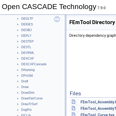
DE
►
Open CASCADE Technology
DEBREP
►
7.9.0
DEBRepCascade
►
DEGLTF
►
FEmTool Directory
DEIGES
►
DEOBJ
►
Directory dependency graph
DEPLY
►
DESTEP
►
DESTL
►
DEVRML
►
DEXCAF
►
DEXCAFCascade
►
DNaming
►
DPrsStd
►
Draft
►
Draw
►
Files
DrawDim
►
DrawFairCurve
►
FEmTool_Assembly.
DrawTrSurf
►
FEmTool_AssemblyT
DsgPrs
►
FEmTool_Curve.hxx
ElCLib
►