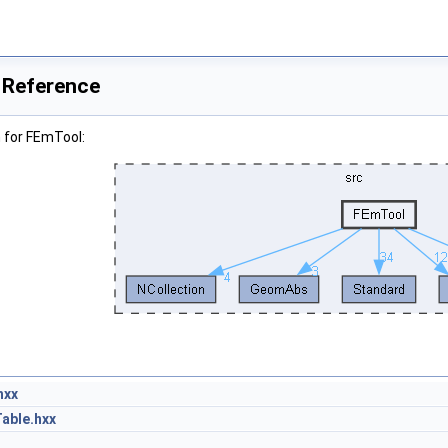
 Reference
 for FEmTool:
hxx
able.hxx