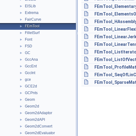
ElSLib
FEmTool_Elementary
►
Extrema
►
FEmTool_ElementsO
FairCurve
►
FEmTool_HAssembly
FEmTool
►
FEmTool_LinearFlex
FilletSurf
►
FEmTool_LinearJerk
Font
►
FEmTool_LinearTens
FSD
►
FEmTool_ListIterat
GC
►
FEmTool_ListOfVect
GccAna
►
GccEnt
►
FEmTool_ProfileMat
GccInt
►
FEmTool_SeqOfLinC
gce
►
FEmTool_SparseMatr
GCE2d
►
GCPnts
►
Geom
►
Geom2d
►
Geom2dAdaptor
►
Geom2dAPI
►
Geom2dConvert
►
Geom2dEvaluator
►