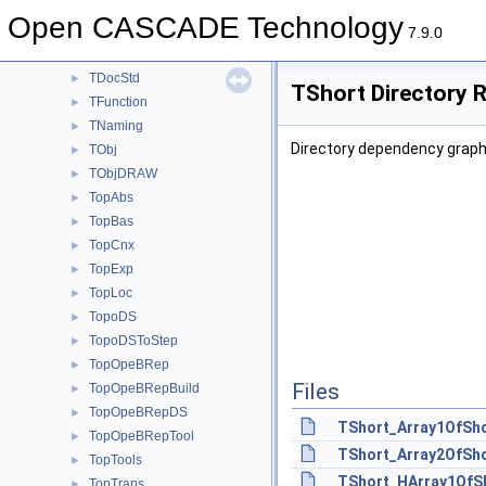
TDataStd
►
Open CASCADE Technology
TDataXtd
►
7.9.0
TDF
►
TDocStd
►
TShort Directory 
TFunction
►
TNaming
►
Directory dependency graph
TObj
►
TObjDRAW
►
TopAbs
►
TopBas
►
TopCnx
►
TopExp
►
TopLoc
►
TopoDS
►
TopoDSToStep
►
TopOpeBRep
►
Files
TopOpeBRepBuild
►
TopOpeBRepDS
►
TShort_Array1OfSho
TopOpeBRepTool
►
TShort_Array2OfSho
TopTools
►
TShort_HArray1OfSh
TopTrans
►