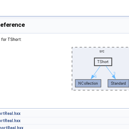
Reference
 for TShort:
rtReal.hxx
rtReal.hxx
ortReal.hxx