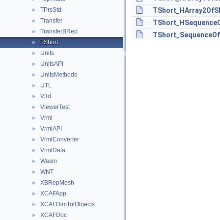
TPrsStd
TShort_HArray2OfSh
►
Transfer
►
TShort_HSequenceO
TransferBRep
►
TShort_SequenceOf
TShort
►
Units
►
UnitsAPI
►
UnitsMethods
►
UTL
►
V3d
►
ViewerTest
►
Vrml
►
VrmlAPI
►
VrmlConverter
►
VrmlData
►
Wasm
►
WNT
►
XBRepMesh
►
XCAFApp
►
XCAFDimTolObjects
►
XCAFDoc
►