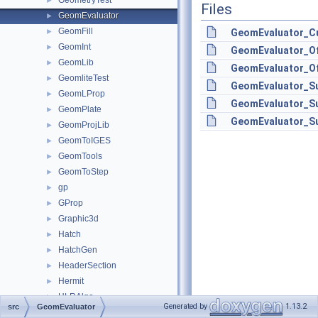
GeometryTest
►
Files
GeomEvaluator
►
GeomFill
►
GeomEvaluator_Cu
GeomInt
►
GeomEvaluator_Of
GeomLib
►
GeomEvaluator_Of
GeomliteTest
►
GeomEvaluator_Su
GeomLProp
►
GeomEvaluator_Su
GeomPlate
►
GeomEvaluator_Su
GeomProjLib
►
GeomToIGES
►
GeomTools
►
GeomToStep
►
gp
►
GProp
►
Graphic3d
►
Hatch
►
HatchGen
►
HeaderSection
►
Hermit
►
HLRAlgo
►
Generated by
1.13.2
src
GeomEvaluator
HLRAppli
►