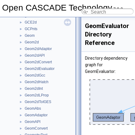
GccEnt
►
Open CASCADE Technology
7.9.0
GccInt
►
gce
►
GCE2d
►
GeomEvaluator
GCPnts
►
Directory
Geom
►
Reference
Geom2d
►
Geom2dAdaptor
►
Geom2dAPI
►
Directory dependency
Geom2dConvert
►
graph for
Geom2dEvaluator
►
GeomEvaluator:
Geom2dGcc
►
Geom2dHatch
►
Geom2dInt
►
Geom2dLProp
►
Geom2dToIGES
►
GeomAbs
►
GeomAdaptor
►
GeomAPI
►
GeomConvert
►